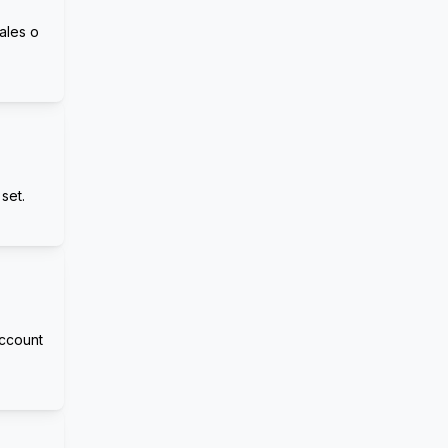
ales o
set.
Account