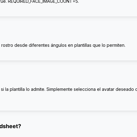
=true. REQUIRED_FACE_IMAGE_COUNT=5.
rostro desde diferentes ángulos en plantillas que lo permiten.
si la plantilla lo admite. Simplemente selecciona el avatar deseado 
adsheet?