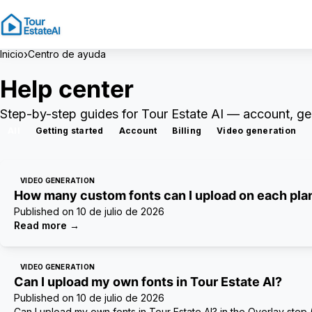
›
Inicio
Centro de ayuda
Help center
Step-by-step guides for Tour Estate AI — account, gene
All
Getting started
Account
Billing
Video generation
VIDEO GENERATION
How many custom fonts can I upload on each pla
Published on
10 de julio de 2026
Read more
→
VIDEO GENERATION
Can I upload my own fonts in Tour Estate AI?
Published on
10 de julio de 2026
Can I upload my own fonts in Tour Estate AI? in the Overlay step