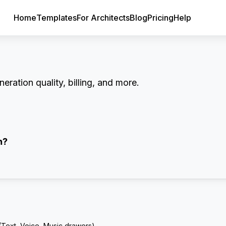
Home
Templates
For Architects
Blog
Pricing
Help
ration quality, billing, and more.
n?
 (Text, Voice, Music drawers).