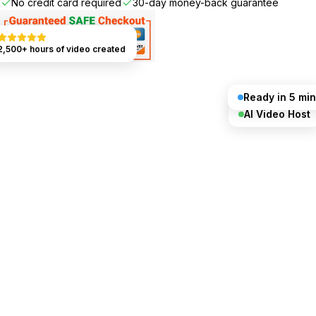
No credit card required
30-day money-back guarantee
2,500+ hours of video created
Ready in 5 min
AI Video Host