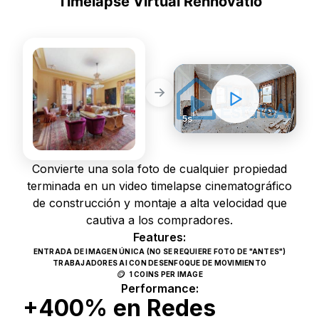
Timelapse Virtual Rennovatio
NUEVO
STATIC PHOTOS
DYNAMIC VIDEOS
5s
Convierte una sola foto de cualquier propiedad
terminada en un video timelapse cinematográfico
de construcción y montaje a alta velocidad que
cautiva a los compradores.
Features:
ENTRADA DE IMAGEN ÚNICA (NO SE REQUIERE FOTO DE "ANTES")
TRABAJADORES AI CON DESENFOQUE DE MOVIMIENTO
🪙
1 COINS PER IMAGE
Performance:
+400% en Redes