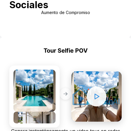
Sociales
Aumento de Compromiso
Use Template
Tour Selfie POV
SOCIAL
STATIC PHOTOS
DYNAMIC VIDEOS
8s
Genera instantáneamente un video tour en redes