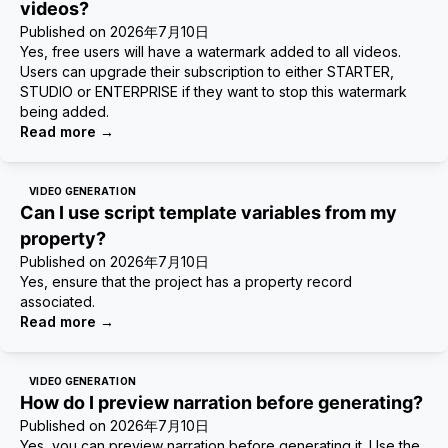
videos?
Published on
2026年7月10日
Yes, free users will have a watermark added to all videos.
Users can upgrade their subscription to either STARTER,
STUDIO or ENTERPRISE if they want to stop this watermark
being added.
Read more
→
VIDEO GENERATION
Can I use script template variables from my
property?
Published on
2026年7月10日
Yes, ensure that the project has a property record
associated.
Read more
→
VIDEO GENERATION
How do I preview narration before generating?
Published on
2026年7月10日
Yes, you can preview narration before generating it. Use the