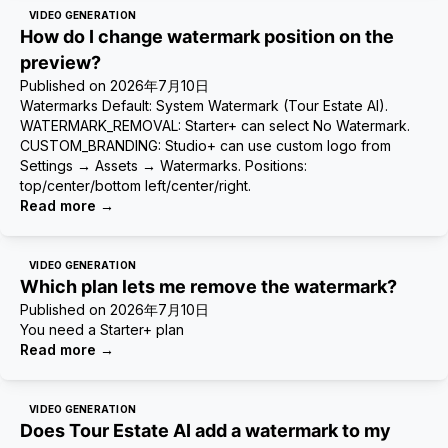
VIDEO GENERATION
How do I change watermark position on the
preview?
Published on
2026年7月10日
Watermarks Default: System Watermark (Tour Estate AI).
WATERMARK_REMOVAL: Starter+ can select No Watermark.
CUSTOM_BRANDING: Studio+ can use custom logo from
Settings → Assets → Watermarks. Positions:
top/center/bottom left/center/right.
Read more
→
VIDEO GENERATION
Which plan lets me remove the watermark?
Published on
2026年7月10日
You need a Starter+ plan
Read more
→
VIDEO GENERATION
Does Tour Estate AI add a watermark to my