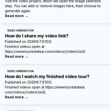
Visit the video project, which will open the image selection
step. You can add or remove images here, then choose to
generate again.
Read more
→
VIDEO GENERATION
How do I share my video link?
Published on
2026年7月10日
Finished videos open at
https://www.tourestateai.com/videos/{videoUuid}.
Read more
→
VIDEO GENERATION
How do I watch my finished video tour?
Published on
2026年7月10日
Finished videos open at https://www.tourestateai.
com/videos/{videoUuid}.
Read more
→