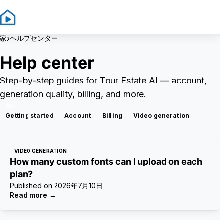
Sign In
Sign Up
›
家
ヘルプセンター
Help center
Step-by-step guides for Tour Estate AI — account,
generation quality, billing, and more.
All
Getting started
Account
Billing
Video generation
VIDEO GENERATION
How many custom fonts can I upload on each
plan?
Published on
2026年7月10日
Read more
→