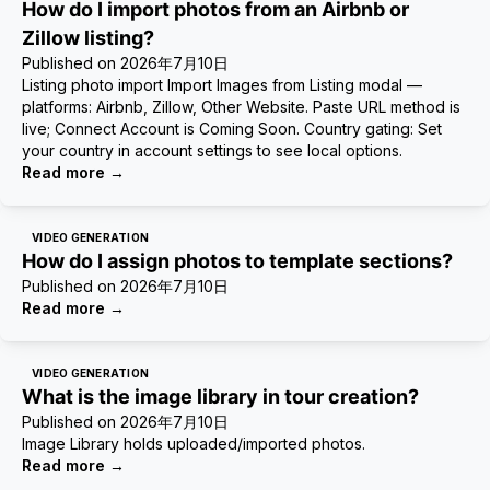
How do I import photos from an Airbnb or
Zillow listing?
Published on
2026年7月10日
Listing photo import Import Images from Listing modal —
platforms: Airbnb, Zillow, Other Website. Paste URL method is
live; Connect Account is Coming Soon. Country gating: Set
your country in account settings to see local options.
Read more
→
VIDEO GENERATION
How do I assign photos to template sections?
Published on
2026年7月10日
Read more
→
VIDEO GENERATION
What is the image library in tour creation?
Published on
2026年7月10日
Image Library holds uploaded/imported photos.
Read more
→