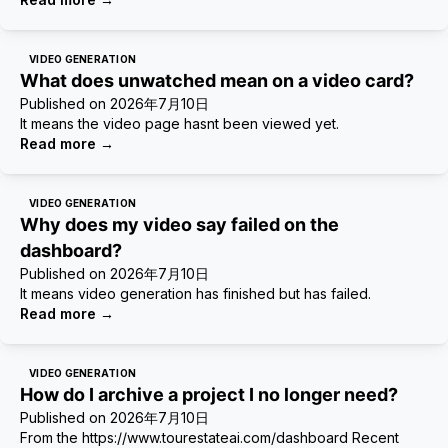
VIDEO GENERATION
What does unwatched mean on a video card?
Published on
2026年7月10日
It means the video page hasnt been viewed yet.
Read more
→
VIDEO GENERATION
Why does my video say failed on the
dashboard?
Published on
2026年7月10日
It means video generation has finished but has failed.
Read more
→
VIDEO GENERATION
How do I archive a project I no longer need?
Published on
2026年7月10日
From the https://www.tourestateai.com/dashboard Recent