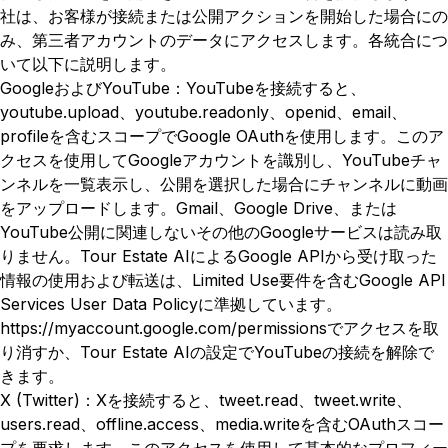
社は、お客様が接続または公開アクションを開始した場合にの
み、第三者アカウントのデータにアクセスします。各統合につ
いて以下に説明します。
GoogleおよびYouTube：YouTubeを接続すると、
youtube.upload、youtube.readonly、openid、email、
profileを含むスコープでGoogle OAuthを使用します。このア
クセスを使用してGoogleアカウントを識別し、YouTubeチャ
ンネルを一覧表示し、公開を選択した場合にチャンネルに動画
をアップロードします。Gmail、Google Drive、または
YouTube公開に関連しないその他のGoogleサービスは読み取
りません。Tour Estate AIによるGoogle APIから受け取った
情報の使用および転送は、Limited Use要件を含むGoogle API
Services User Data Policyに準拠しています。
https://myaccount.google.com/permissionsでアクセスを取
り消すか、Tour Estate AIの設定でYouTubeの接続を解除で
きます。
X (Twitter)：Xを接続すると、tweet.read、tweet.write、
users.read、offline.access、media.writeを含むOAuthスコー