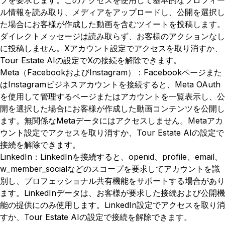
プを要求します。このアクセスを使用して基本的なプロフィー
ル情報を読み取り、メディアをアップロードし、公開を選択し
た場合にお客様が作成した動画を含むツイートを投稿します。
ダイレクトメッセージは読み取らず、お客様のアクションなし
に投稿しません。Xアカウント設定でアクセスを取り消すか、
Tour Estate AIの設定でXの接続を解除できます。
Meta（FacebookおよびInstagram）：Facebookページまた
はInstagramビジネスアカウントを接続すると、Meta OAuth
を使用して管理するページまたはアカウントを一覧表示し、公
開を選択した場合にお客様が作成した動画コンテンツを公開し
ます。無関係なMetaデータにはアクセスしません。Metaアカ
ウント設定でアクセスを取り消すか、Tour Estate AIの設定で
接続を解除できます。
LinkedIn：LinkedInを接続すると、openid、profile、email、
w_member_socialなどのスコープを要求してアカウントを識
別し、プロフェッショナル共有機能をサポートする場合があり
ます。LinkedInデータは、お客様が要求した接続および公開機
能の提供にのみ使用します。LinkedIn設定でアクセスを取り消
すか、Tour Estate AIの設定で接続を解除できます。