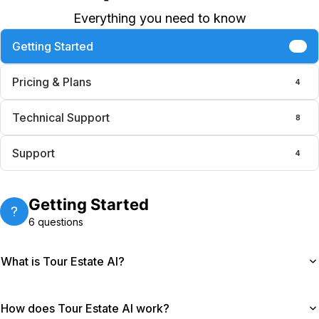
Everything you need to know
Getting Started
6
Pricing & Plans
4
Technical Support
8
Support
4
Getting Started
6
questions
What is Tour Estate AI?
Tour Estate AI helps you create professional
How does Tour Estate AI work?
marketing videos from property photos. Upload your