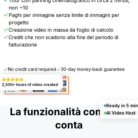
Tour con panning cinematografico in circa 2 minuti,
non ~10
Paghi per immagine senza limite di immagini per
progetto
Creazione video in massa da foglio di calcolo
Crediti che non scadono alla fine del periodo di
fatturazione
Get Started FREE
No credit card required
30-day money-back guarantee
2,500+ hours of video created
Ready in 5 min
La funzionalità completa
AI Video Host
conta