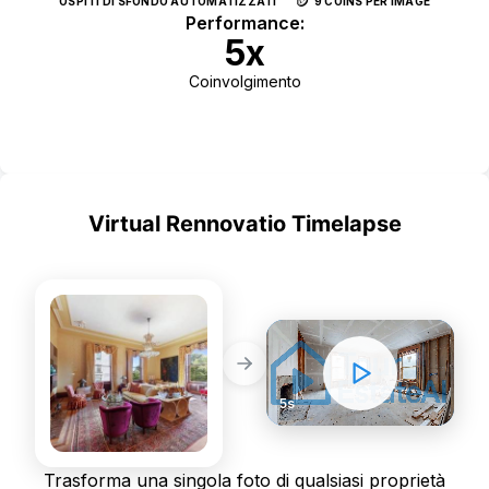
🪙
OSPITI DI SFONDO AUTOMATIZZATI
9 COINS PER IMAGE
Performance:
5x
Coinvolgimento
Use Template
Virtual Rennovatio Timelapse
NUOVO
STATIC PHOTOS
DYNAMIC VIDEOS
5s
Trasforma una singola foto di qualsiasi proprietà