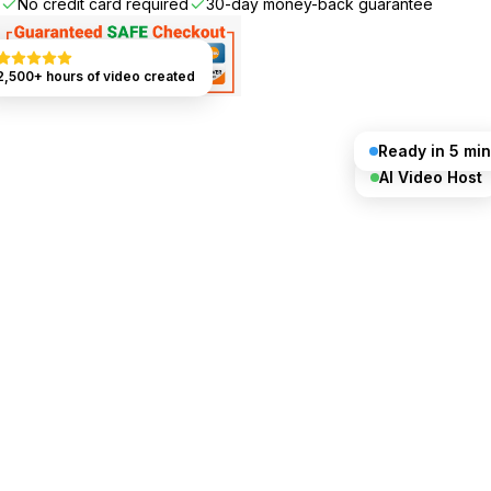
No credit card required
30-day money-back guarantee
2,500+ hours of video created
Ready in 5 min
AI Video Host