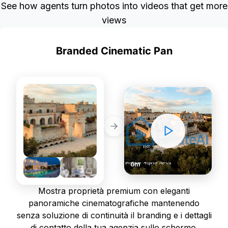
See how agents turn photos into videos that get more
views
Branded Cinematic Pan
PREMIUM
STATIC PHOTOS
DYNAMIC VIDEOS
6m
Mostra proprietà premium con eleganti
panoramiche cinematografiche mantenendo
senza soluzione di continuità il branding e i dettagli
di contatto della tua agenzia sullo schermo.