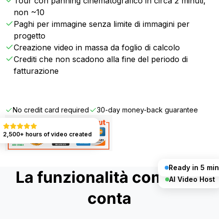
Tour con panning cinematografico in circa 2 minuti,
non ~10
Paghi per immagine senza limite di immagini per
progetto
Creazione video in massa da foglio di calcolo
Crediti che non scadono alla fine del periodo di
fatturazione
Get Started FREE
No credit card required
30-day money-back guarantee
2,500+ hours of video created
Ready in 5 min
La funzionalità completa
AI Video Host
conta