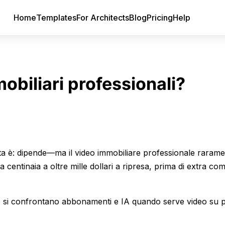
Home
Templates
For Architects
Blog
Pricing
Help
obiliari professionali?
esta è: dipende—ma il video immobiliare professionale raram
centinaia a oltre mille dollari a ripresa, prima di extra co
me si confrontano abbonamenti e IA quando serve video su p