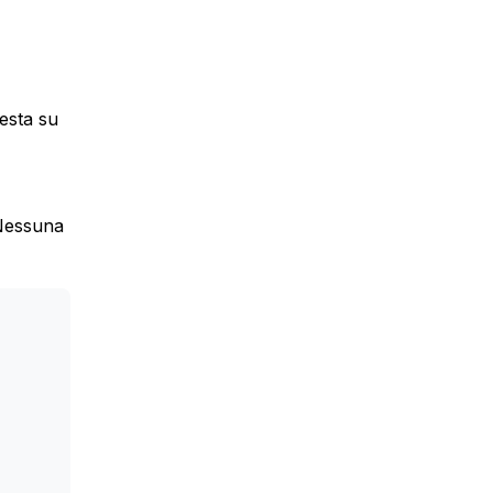
resta su
 Nessuna