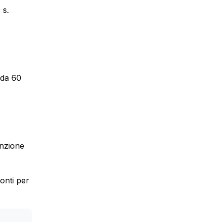
 s.
 da 60
enzione
onti per