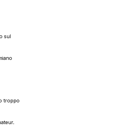
o sul
emiano
eo troppo
mateur.