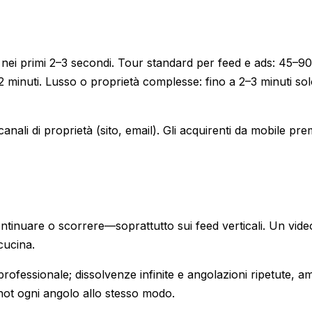
 nei primi 2–3 secondi. Tour standard per feed e ads: 45–90
2 minuti. Lusso o proprietà complesse: fino a 2–3 minuti sol
anali di proprietà (sito, email). Gli acquirenti da mobile pr
ontinuare o scorrere—soprattutto sui feed verticali. Un vid
cucina.
ofessionale; dissolvenze infinite e angolazioni ripetute, a
not ogni angolo allo stesso modo.