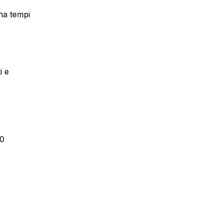
ina tempi
i e
90