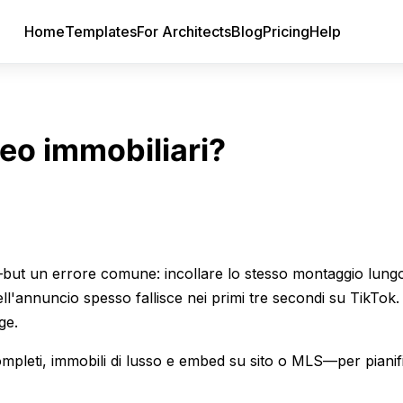
Home
Templates
For Architects
Blog
Pricing
Help
eo immobiliari?
—but un errore comune: incollare lo stesso montaggio lung
ll'annuncio spesso fallisce nei primi tre secondi su TikTok.
ge.
 completi, immobili di lusso e embed su sito o MLS—per pianif