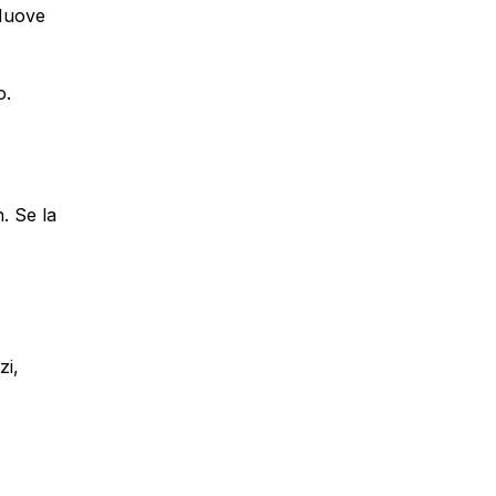
 Nuove
o.
. Se la
zi,