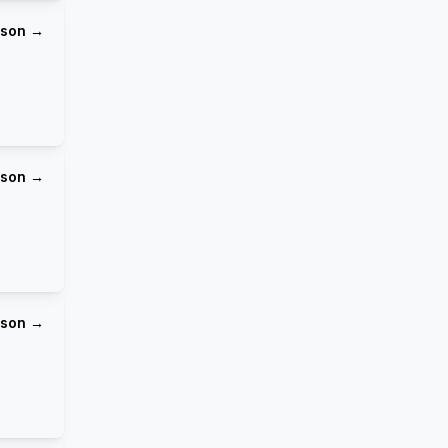
ison →
ison →
ison →