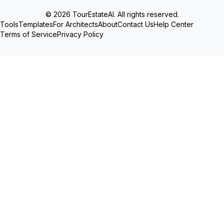
© 2026 TourEstateAI. All rights reserved.
Tools
Templates
For Architects
About
Contact Us
Help Center
Terms of Service
Privacy Policy