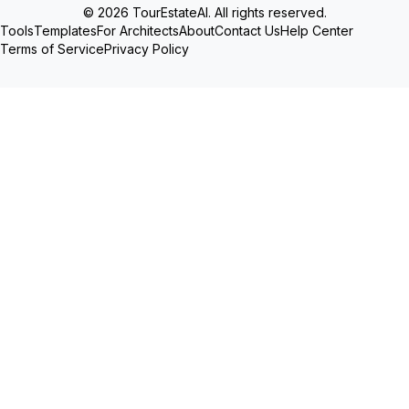
© 2026 TourEstateAI. All rights reserved.
Tools
Templates
For Architects
About
Contact Us
Help Center
Terms of Service
Privacy Policy