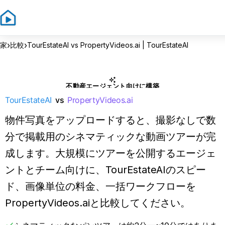
›
›
家
比較
TourEstateAI vs PropertyVideos.ai | TourEstateAI
不動産エージェント向けに構築
TourEstateAI
vs
PropertyVideos.ai
物件写真をアップロードすると、撮影なしで数
分で掲載用のシネマティックな動画ツアーが完
成します。大規模にツアーを公開するエージェ
ントとチーム向けに、TourEstateAIのスピー
ド、画像単位の料金、一括ワークフローを
PropertyVideos.aiと比較してください。