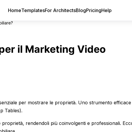
Home
Templates
For Architects
Blog
Pricing
Help
iliare?
per il Marketing Video
senziale per mostrare le proprietà. Uno strumento efficace
p Tables).
le proprietà, rendendoli più coinvolgenti e professionali. E
biliare.