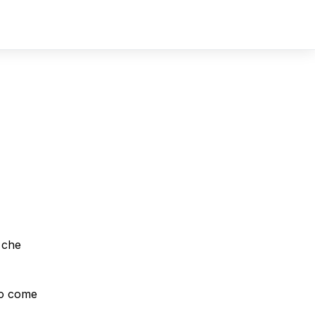
Sign In
Sign Up
 che
cco come