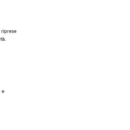
 riprese
tà.
 e