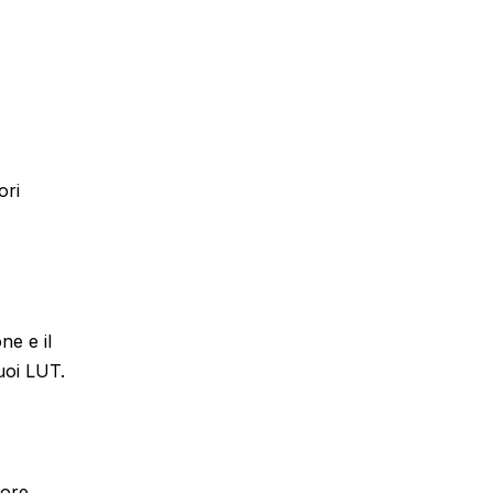
ori
ne e il
tuoi LUT.
iore