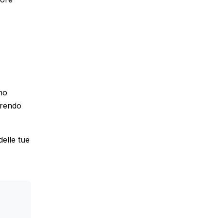
no
frendo
delle tue