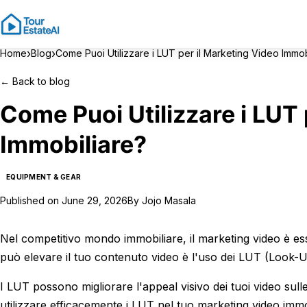
›
›
Home
Blog
Come Puoi Utilizzare i LUT per il Marketing Video Immob
←
Back to blog
Come Puoi Utilizzare i LUT 
Immobiliare?
EQUIPMENT & GEAR
Published on
June 29, 2026
By
Jojo Masala
Nel competitivo mondo immobiliare, il marketing video è es
può elevare il tuo contenuto video è l'uso dei LUT (Look-U
I LUT possono migliorare l'appeal visivo dei tuoi video sul
utilizzare efficacemente i LUT nel tuo marketing video immo