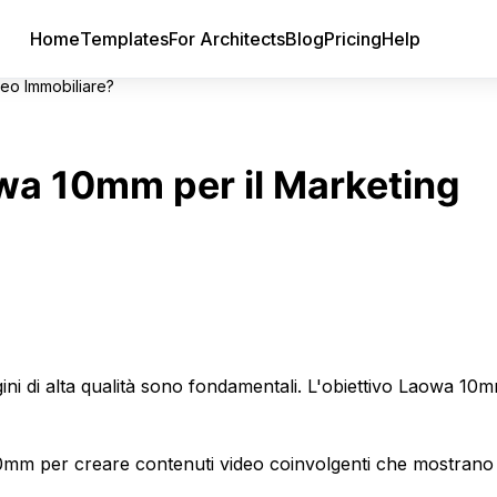
Home
Templates
For Architects
Blog
Pricing
Help
deo Immobiliare?
owa 10mm per il Marketing
ni di alta qualità sono fondamentali. L'obiettivo Laowa 10m
10mm per creare contenuti video coinvolgenti che mostrano