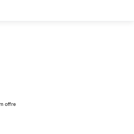
Sign In
Sign Up
m offre