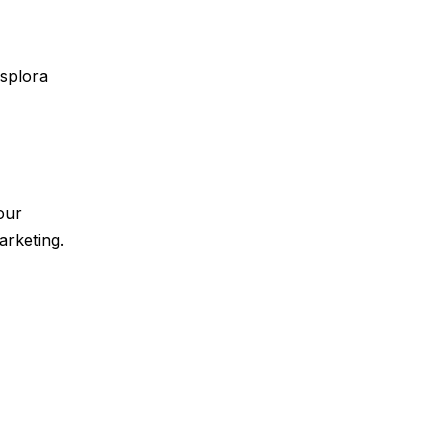
Esplora
our
arketing.