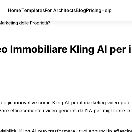
Home
Templates
For Architects
Blog
Pricing
Help
 Marketing delle Proprietà?
o Immobiliare Kling AI per i
nologie innovative come Kling AI per il marketing video può
zare efficacemente i video generati dall'IA per migliorare la
isibilità, Kling AI può trasformare i tuoi annunci in affascin