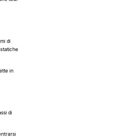
mi di
statiche
tte in
ssi di
entrarsi