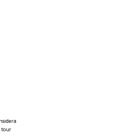
nsidera
 tour