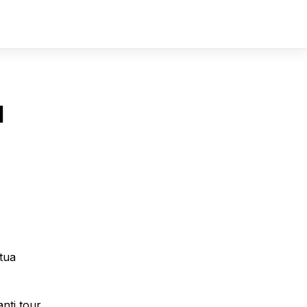
Sign In
Sign Up
l
 tua
anti tour