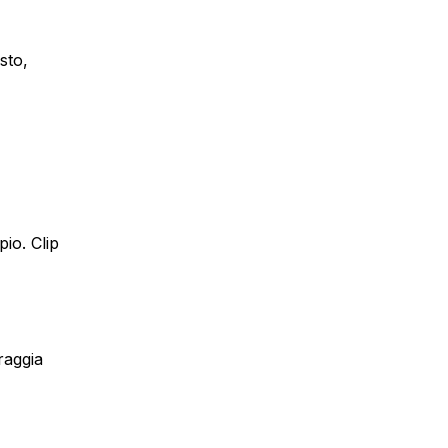
sto,
io. Clip
oraggia