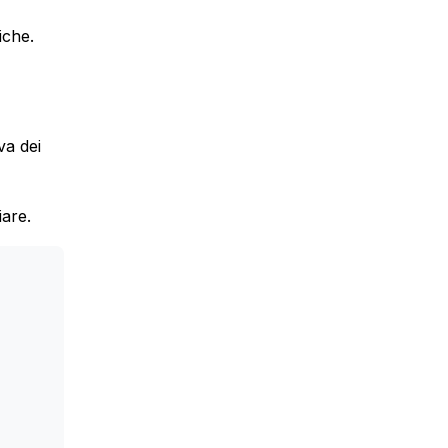
iche.
va dei
iare.