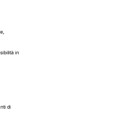
te,
bilità in
ti di