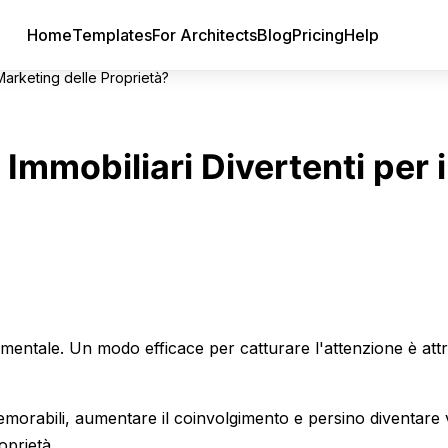
Home
Templates
For Architects
Blog
Pricing
Help
 Marketing delle Proprietà?
Immobiliari Divertenti per i
amentale. Un modo efficace per catturare l'attenzione è att
morabili, aumentare il coinvolgimento e persino diventare vi
oprietà.