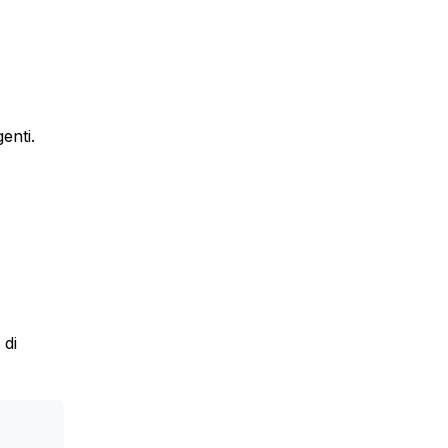
enti.
 di