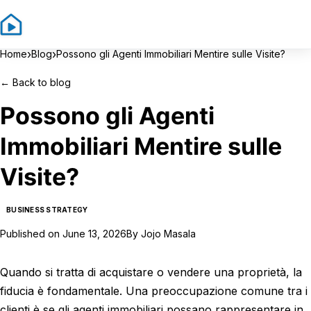
Sign In
Sign Up
›
›
Home
Blog
Possono gli Agenti Immobiliari Mentire sulle Visite?
←
Back to blog
Possono gli Agenti
Immobiliari Mentire sulle
Visite?
BUSINESS STRATEGY
Published on
June 13, 2026
By
Jojo Masala
Quando si tratta di acquistare o vendere una proprietà, la
fiducia è fondamentale. Una preoccupazione comune tra i
clienti è se gli agenti immobiliari possano rappresentare in