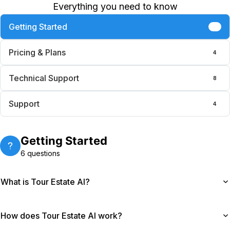
Everything you need to know
Getting Started
6
Pricing & Plans
4
Technical Support
8
Support
4
Getting Started
6
questions
What is Tour Estate AI?
Tour Estate AI helps you create professional
How does Tour Estate AI work?
marketing videos from property photos. Upload your
images, and our AI handles the rest—generating high-