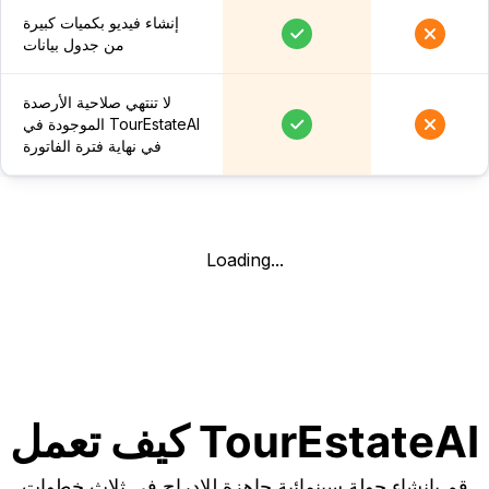
إنشاء فيديو بكميات كبيرة
من جدول بيانات
لا تنتهي صلاحية الأرصدة
الموجودة في TourEstateAI
في نهاية فترة الفاتورة
Loading...
كيف تعمل TourEstateAI
قم بإنشاء جولة سينمائية جاهزة للإدراج في ثلاث خطوات