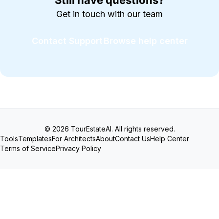
Get in touch with our team
Contact Support
Browse help center
© 2026 TourEstateAI. All rights reserved.
Tools
Templates
For Architects
About
Contact Us
Help Center
Terms of Service
Privacy Policy