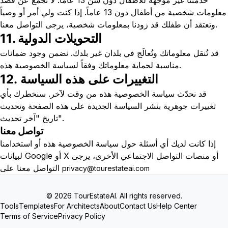
خدمتنا غير موجهة للأطفال دون سن 13 عاماً. لا نجمع عن قصد
معلومات شخصية من أطفال دون 13 عاماً. إذا كنت ولي أمر أو وصياً
وتعتقد أن طفلك قد زودنا بمعلومات شخصية، يرجى التواصل معنا.
11. التحويلات الدولية
قد تُنقل معلوماتك وتُعالَج في بلدان غير بلدك. نضمن وجود ضمانات
مناسبة لحماية معلوماتك وفقاً لسياسة الخصوصية هذه.
12. التغييرات على هذه السياسة
قد نحدّث سياسة الخصوصية هذه من وقت لآخر. سنخطرك بأي
تغييرات جوهرية بنشر السياسة الجديدة على هذه الصفحة وتحديث
تاريخ "آخر تحديث".
تواصل معنا
إذا كانت لديك أي أسئلة حول سياسة الخصوصية هذه أو استخدامنا
لبيانات Google أو X أو منصات التواصل الاجتماعي الأخرى، يرجى
التواصل معنا على
privacy@tourestateai.com
© 2026 TourEstateAI. All rights reserved.
Tools
Templates
For Architects
About
Contact Us
Help Center
Terms of Service
Privacy Policy