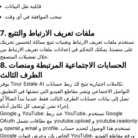
قابلية نقل البيانات
سحب الموافقة في أي وقت
7. ملفات تعريف الارتباط والتتبع
نستخدم ملفات تعريف الارتباط وتقنيات تتبع مماثلة لتحسين تجربتك
على منصتنا. يمكنك التحكم في إعدادات ملفات تعريف الارتباط من
خلال تفضيلات المتصفح.
8. الحسابات الاجتماعية المرتبطة ومنصات
الطرف الثالث
يوفر Tour Estate AI تكاملات اختيارية تتيح لك ربط حسابات
التواصل الاجتماعي ونشر مقاطع الفيديو التي تنشئها في التطبيق.
نصل إلى بيانات حسابات الطرف الثالث فقط عندما تبدأ اتصالاً أو
إجراء نشر. يُوصف كل تكامل أدناه.
Google و YouTube: عند ربط YouTube، نستخدم Google
OAuth مع نطاقات تشمل youtube.upload و youtube.readonly
و openid و email و profile. نستخدم هذا الوصول لتحديد حساب
Google الخاص بك، وعرض قنوات YouTube، ورفع مقاطع الفيديو