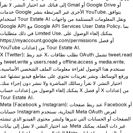
إلى قناتك عند اختيار النشر. لا نقرأ Gmail أو Google Drive أو
خدمات Google الأخرى غير المرتبطة بنشر YouTube. يتوافق
استخدام Tour Estate AI ونقل المعلومات المستلمة من واجهات
Google API مع Google API Services User Data Policy، بما
في ذلك متطلبات Limited Use. يمكنك إلغاء الوصول على
https://myaccount.google.com/permissions أو فصل
YouTube من إعدادات Tour Estate AI.
X (Twitter): عند ربط X، نطلب نطاقات OAuth تشمل tweet.read
و tweet.write و users.read و offline.access و media.write.
نستخدم هذا الوصول لقراءة معلومات الملف الشخصي الأساسية،
ورفع الوسائط، ونشر تغريدات تحتوي على مقاطع فيديو تنشئها عند
اختيار النشر. لا نقرأ رسائلك المباشرة ولا ننشر دون إجراء منك.
يمكنك إلغاء الوصول من إعدادات حساب X أو فصل X من إعدادات
Tour Estate AI.
Meta (Facebook و Instagram): عند ربط صفحات Facebook أو
حسابات Instagram التجارية، نستخدم Meta OAuth لعرض
الصفحات أو الحسابات التي تديرها ولنشر محتوى الفيديو الذي تنشئه
عند اختيار النشر. لا نصل إلى بيانات Meta غير ذات الصلة. يمكنك