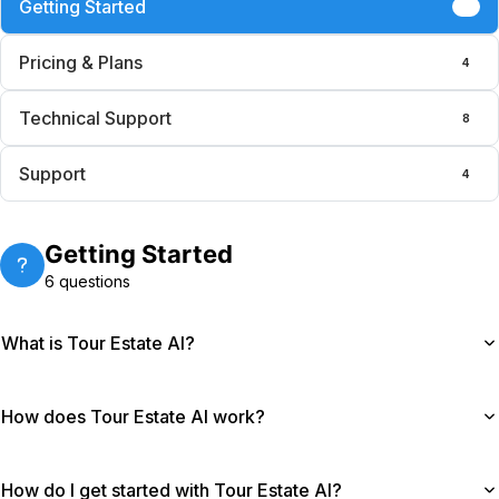
Getting Started
6
Pricing & Plans
4
Technical Support
8
Support
4
Getting Started
6
questions
What is Tour Estate AI?
Tour Estate AI helps you create professional
How does Tour Estate AI work?
marketing videos from property photos. Upload your
images, and our AI handles the rest—generating high-
Simply upload your property photos and our AI
quality videos ready for social media and property
How do I get started with Tour Estate AI?
organises them in the best order, adding smooth