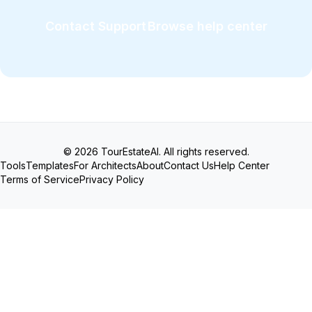
Contact Support
Browse help center
© 2026 TourEstateAI. All rights reserved.
Tools
Templates
For Architects
About
Contact Us
Help Center
Terms of Service
Privacy Policy