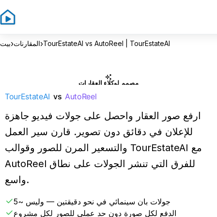
›
›
TourEstateAI vs AutoReel | TourEstateAI
المقارنات
بيت
مصمم لوكلاء العقارات
TourEstateAI
vs
AutoReel
ارفع صور العقار واحصل على جولات فيديو جاهزة
للإعلان في دقائق دون تصوير. قارن سير العمل
والتسعير المرن للصور وقوالب TourEstateAI مع
AutoReel للفرق التي تنشر الجولات على نطاق
واسع.
جولات بان سينمائي في نحو دقيقتين — وليس ~5
الدفع لكل صورة دون حد عملي للصور لكل مشروع