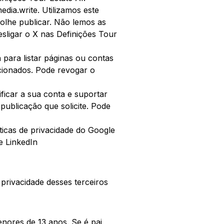
edia.write. Utilizamos este
colhe publicar. Não lemos as
sligar o X nas Definições Tour
para listar páginas ou contas
cionados. Pode revogar o
ficar a sua conta e suportar
 publicação que solicite. Pode
íticas de privacidade do Google
e LinkedIn
privacidade desses terceiros
nores de 13 anos. Se é pai,