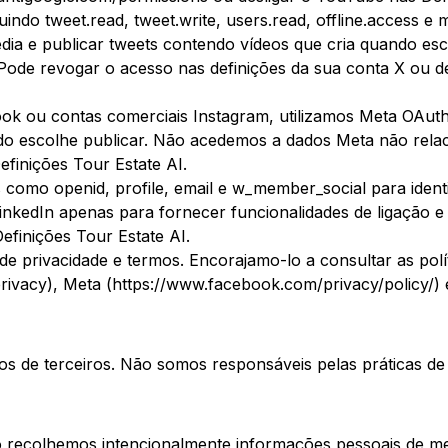
indo tweet.read, tweet.write, users.read, offline.access e m
edia e publicar tweets contendo vídeos que cria quando es
ode revogar o acesso nas definições da sua conta X ou de
k ou contas comerciais Instagram, utilizamos Meta OAuth 
ndo escolhe publicar. Não acedemos a dados Meta não rela
efinições Tour Estate AI.
 como openid, profile, email e w_member_social para identi
 LinkedIn apenas para fornecer funcionalidades de ligação e
efinições Tour Estate AI.
 de privacidade e termos. Encorajamo-lo a consultar as pol
/privacy), Meta (https://www.facebook.com/privacy/policy/) 
os de terceiros. Não somos responsáveis pelas práticas de 
o recolhemos intencionalmente informações pessoais de me