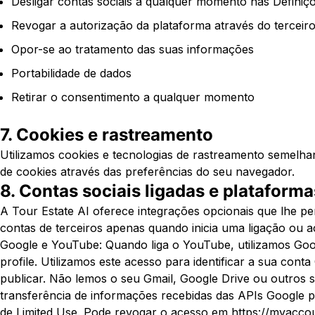
Desligar contas sociais a qualquer momento nas Definiç
Revogar a autorização da plataforma através do terceiro
Opor-se ao tratamento das suas informações
Portabilidade de dados
Retirar o consentimento a qualquer momento
7. Cookies e rastreamento
Utilizamos cookies e tecnologias de rastreamento semelha
de cookies através das preferências do seu navegador.
8. Contas sociais ligadas e plataforma
A Tour Estate AI oferece integrações opcionais que lhe pe
contas de terceiros apenas quando inicia uma ligação ou a
Google e YouTube: Quando liga o YouTube, utilizamos Goo
profile. Utilizamos este acesso para identificar a sua con
publicar. Não lemos o seu Gmail, Google Drive ou outros 
transferência de informações recebidas das APIs Google pe
de Limited Use. Pode revogar o acesso em https://myaccou