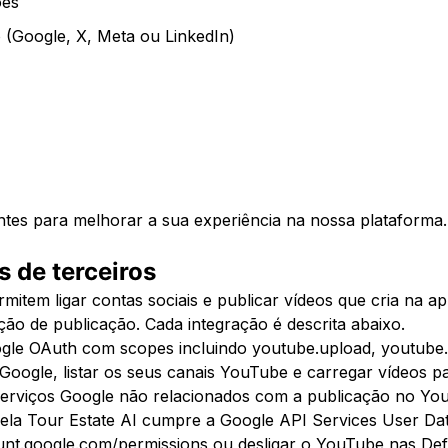
ões
 (Google, X, Meta ou LinkedIn)
ntes para melhorar a sua experiência na nossa plataforma.
s de terceiros
rmitem ligar contas sociais e publicar vídeos que cria na 
ção de publicação. Cada integração é descrita abaixo.
gle OAuth com scopes incluindo youtube.upload, youtube.r
ta Google, listar os seus canais YouTube e carregar vídeos
serviços Google não relacionados com a publicação no You
la Tour Estate AI cumpre a Google API Services User Data 
nt.google.com/permissions ou desligar o YouTube nas Defi