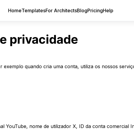
Home
Templates
For Architects
Blog
Pricing
Help
de privacidade
exemplo quando cria uma conta, utiliza os nossos serviços
nal YouTube, nome de utilizador X, ID da conta comercial I