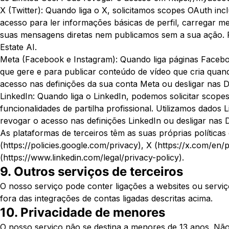
X (Twitter): Quando liga o X, solicitamos scopes OAuth inclu
acesso para ler informações básicas de perfil, carregar m
suas mensagens diretas nem publicamos sem a sua ação. P
Estate AI.
Meta (Facebook e Instagram): Quando liga páginas Faceboo
que gere e para publicar conteúdo de vídeo que cria qua
acesso nas definições da sua conta Meta ou desligar nas D
LinkedIn: Quando liga o LinkedIn, podemos solicitar scopes
funcionalidades de partilha profissional. Utilizamos dados
revogar o acesso nas definições LinkedIn ou desligar nas D
As plataformas de terceiros têm as suas próprias políticas
(https://policies.google.com/privacy), X (https://x.com/en
(https://www.linkedin.com/legal/privacy-policy).
9. Outros serviços de terceiros
O nosso serviço pode conter ligações a websites ou serviç
fora das integrações de contas ligadas descritas acima.
10. Privacidade de menores
O nosso serviço não se destina a menores de 13 anos. Nã