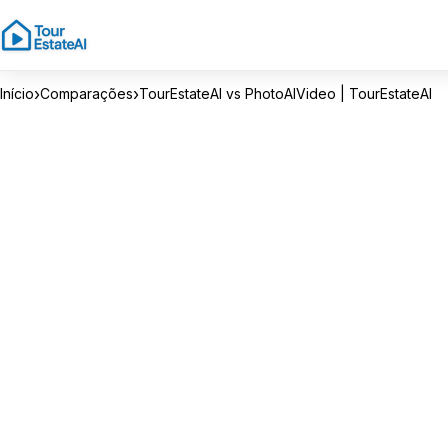
›
›
Início
Comparações
TourEstateAI vs PhotoAIVideo | TourEstateAI
FEITO PARA CORRETORES DE IMÓVEIS
T
o
u
r