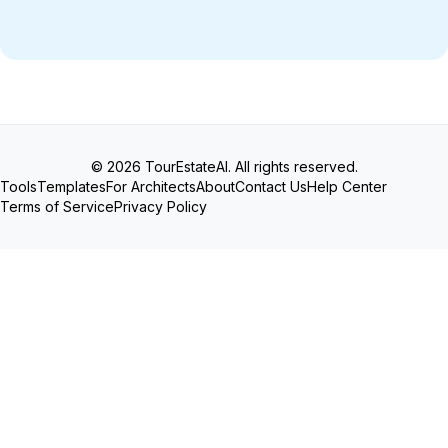
© 2026 TourEstateAI. All rights reserved.
Tools
Templates
For Architects
About
Contact Us
Help Center
Terms of Service
Privacy Policy