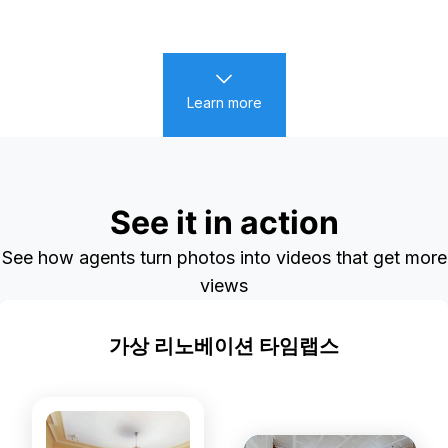
Learn more
See it in action
See how agents turn photos into videos that get more
views
가상 리노베이션 타임랩스
신제품
STATIC PHOTOS
DYNAMIC VIDEOS