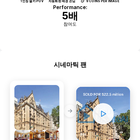
🪙
1인칭 셀카 POV
자동화된 배경 손님
9 COINS PER IMAGE
Performance:
5배
참여도
Use Template
시네마틱 팬
인기
STATIC PHOTOS
DYNAMIC VIDEOS
8m