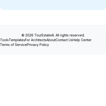
© 2026 TourEstateAI. All rights reserved.
Tools
Templates
For Architects
About
Contact Us
Help Center
Terms of Service
Privacy Policy