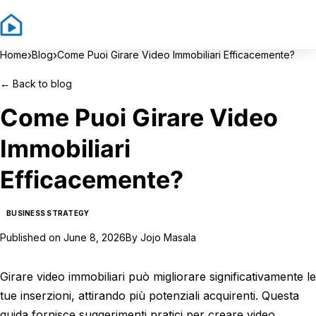
Sign In
Sign Up
›
›
Home
Blog
Come Puoi Girare Video Immobiliari Efficacemente?
←
Back to blog
Come Puoi Girare Video
Immobiliari
Efficacemente?
BUSINESS STRATEGY
Published on
June 8, 2026
By
Jojo Masala
Girare video immobiliari può migliorare significativamente le
tue inserzioni, attirando più potenziali acquirenti. Questa
guida fornisce suggerimenti pratici per creare video