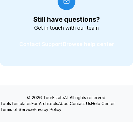
Still have questions?
Get in touch with our team
Contact Support
Browse help center
© 2026 TourEstateAI. All rights reserved.
Tools
Templates
For Architects
About
Contact Us
Help Center
Terms of Service
Privacy Policy