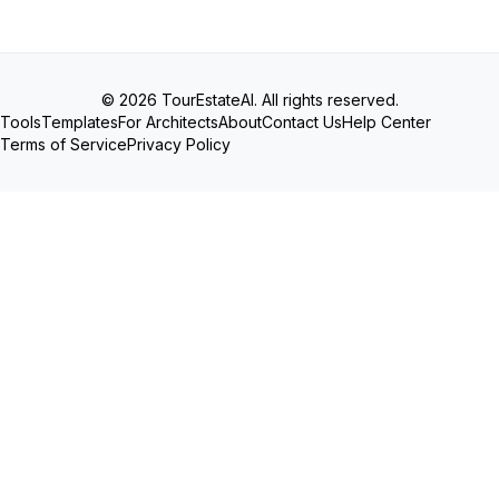
© 2026 TourEstateAI. All rights reserved.
Tools
Templates
For Architects
About
Contact Us
Help Center
Terms of Service
Privacy Policy