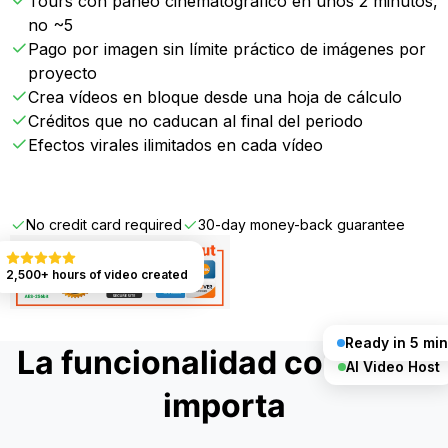
Tours con paneo cinematográfico en unos 2 minutos,
no ~5
Pago por imagen sin límite práctico de imágenes por
proyecto
Crea vídeos en bloque desde una hoja de cálculo
Créditos que no caducan al final del periodo
Efectos virales ilimitados en cada vídeo
Get Started FREE
No credit card required
30-day money-back guarantee
2,500+ hours of video created
Ready in 5 min
La funcionalidad completa
AI Video Host
importa