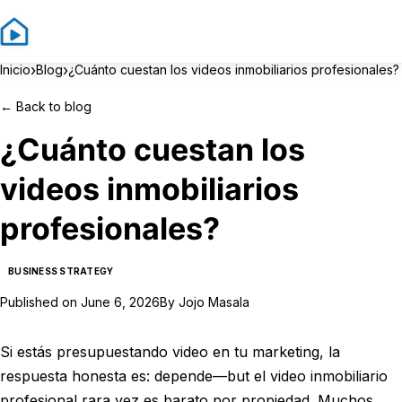
Sign In
Sign Up
›
›
Inicio
Blog
¿Cuánto cuestan los videos inmobiliarios profesionales?
←
Back to blog
¿Cuánto cuestan los
videos inmobiliarios
profesionales?
BUSINESS STRATEGY
Published on
June 6, 2026
By
Jojo Masala
Si estás presupuestando video en tu marketing, la
respuesta honesta es: depende—but el video inmobiliario
profesional rara vez es barato por propiedad. Muchos