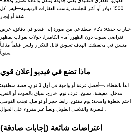
الفيديو العقاري التقليدي يعني جدولة وتنقل وإعادة تصوير و500–
1500 دولار أو أكثر للجلسة. يناسب العقارات الرئيسية—ليس كل
شقة أو إيجار.
خيارات حديثة: ذكاء اصطناعي من صورة إلى فيديو في دقائق، عرض
افتراضي بصوت دون الظهور أمام الكاميرا، جولات بقوالب لمظهر
متسق في محفظتك. الهدف تسويق قابل للتكرار وليس فيلماً مثالياً
سنوياً.
ماذا تضع في فيديو إعلان قوي
ابدأ بالخطاف—أفضل غرفة أو واجهة في أول 3 ثوانٍ. قصة منطقية:
مدخل، معيشة، مطبخ، غرف نوم، خارج. سياق بالصوت أو النص.
اختم بخطوة واضحة: يوم مفتوح، رابط حجز أو تواصل. تجنب الفوضى
البصرية والتلاشي الطويل ونصاً غير مقروء على الجوال.
اعتراضات شائعة (إجابات صادقة)