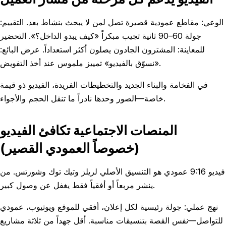
الوعي: مقاطع عمودية قصيرة تصل لمن لا يبحث بنشاط بعد. التقييم:
جولة 60–90 ثانية تجيب مبكراً «كيف يبدو الداخل؟». التحضير
للمعاينة: المشترون الجادون يصلون أكثر استعداداً. عرض البائع:
«نسوّق بالفيديو» تمييز ملموس عند أخذ التفويض.
في الفخامة والبناء الجديد والتخطيطات الفريدة، الفيديو ذو قيمة
خاصة—الصور وحدها نادراً ما تنقل الحجم والأجواء.
المنصات الاجتماعية تكافئ الفيديو
(خصوصاً العمودي القصير)
فيديو 9:16 عمودي هو التنسيق الأصلي لريلز وتيك توك وشورتس. من
ينشر مربعاً أو أفقياً فقط يغفل عن وصول كبير.
نهج عملي: جولة رئيسية لكل إعلان، أفقي للموقع ويوتيوب، عمودي
للتواصل—نفس القصة بتنسيقات مناسبة. أقل جهداً من ثلاثة مشاريع