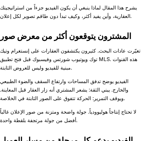
يشرح هذا المقال لماذا ينبغي أن يكون الفيديو جزءاً من استراتيجيتك
العقارية، وأين يفيد أكثر، وكيف تبدأ دون طاقم تصوير لكل إعلان.
المشترون يتوقعون أكثر من معرض صور
تغيّرت عادات البحث. كثيرون يكتشفون العقارات على إنستغرام وتيك
توك ويوتيوب شورتس وفيسبوك قبل فتح تطبيق MLS. هذه القنوات
مبنية للفيديو وليس للعروض الثابتة.
الفيديو يوضح تدفق المساحات وارتفاع السقف والضوء الطبيعي
والخارج. يبني الثقة: يشعر المشتري أنه زار العقار قبل المعاينة.
ويوقف التمرير: الحركة تتفوق على الصور الثابتة في الخلاصة.
لا تحتاج إنتاجاً هوليوودياً. جولة واضحة ومتزنة من صور الإعلان غالباً
أفضل من جولة مرتجفة بلقطة واحدة.
الفيديو يدعم كل مرحلة من مسار العميل