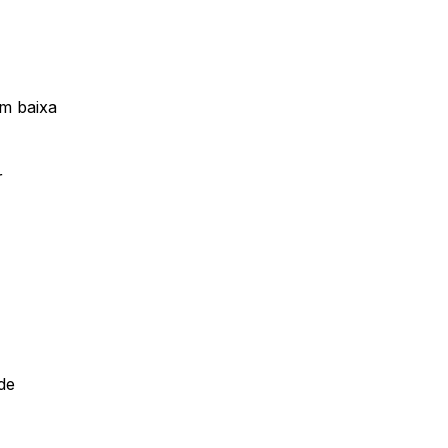
em baixa
r
de