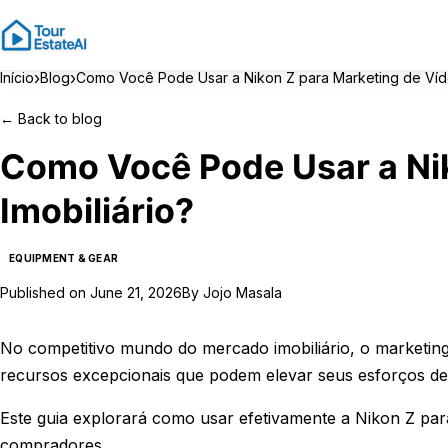
›
›
Início
Blog
Como Você Pode Usar a Nikon Z para Marketing de Víde
←
Back to blog
Como Você Pode Usar a Nik
Imobiliário?
EQUIPMENT & GEAR
Published on
June 21, 2026
By
Jojo Masala
No competitivo mundo do mercado imobiliário, o marketing 
recursos excepcionais que podem elevar seus esforços de
Este guia explorará como usar efetivamente a Nikon Z para
compradores.