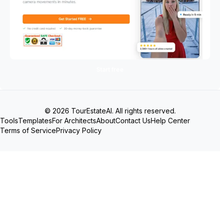
Start free
© 2026 TourEstateAI. All rights reserved.
Tools
Templates
For Architects
About
Contact Us
Help Center
Terms of Service
Privacy Policy