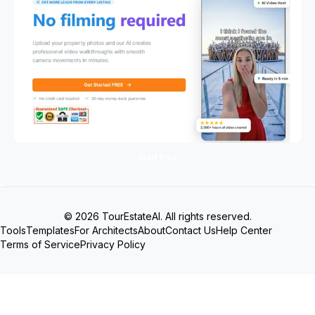
Start free
© 2026 TourEstateAI. All rights reserved.
Tools
Templates
For Architects
About
Contact Us
Help Center
Terms of Service
Privacy Policy