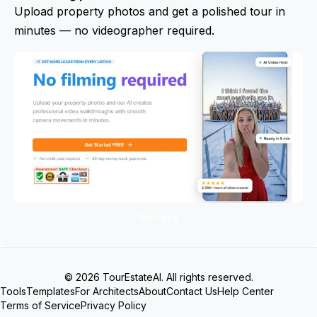
Upload property photos and get a polished tour in
minutes — no videographer required.
Start free
© 2026 TourEstateAI. All rights reserved.
Tools
Templates
For Architects
About
Contact Us
Help Center
Terms of Service
Privacy Policy