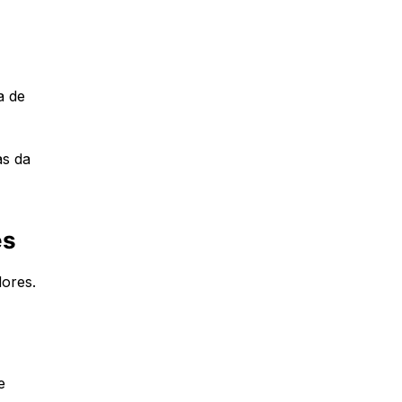
a de
as da
es
ores.
e