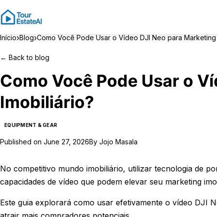
›
›
Início
Blog
Como Você Pode Usar o Vídeo DJI Neo para Marketing I
←
Back to blog
Como Você Pode Usar o Ví
Imobiliário?
EQUIPMENT & GEAR
Published on
June 27, 2026
By
Jojo Masala
No competitivo mundo imobiliário, utilizar tecnologia de 
capacidades de vídeo que podem elevar seu marketing imobi
Este guia explorará como usar efetivamente o vídeo DJI N
atrair mais compradores potenciais.