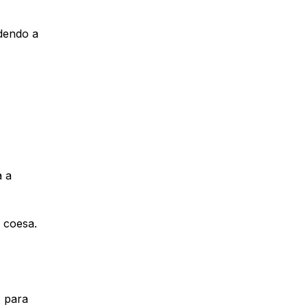
ndendo a
a a
 coesa.
, para