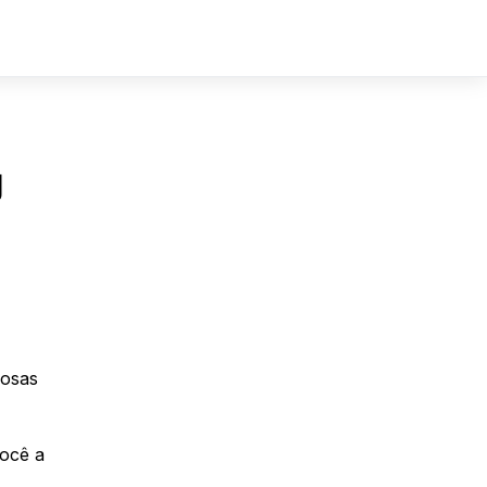
Sign In
Sign Up
g
rosas
você a