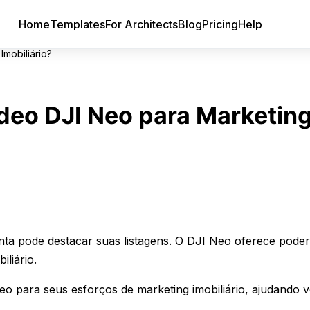
Home
Templates
For Architects
Blog
Pricing
Help
mobiliário?
deo DJI Neo para Marketin
ponta pode destacar suas listagens. O DJI Neo oferece pode
liário.
eo para seus esforços de marketing imobiliário, ajudando 