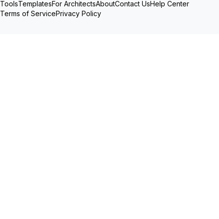
Tools
Templates
For Architects
About
Contact Us
Help Center
Terms of Service
Privacy Policy