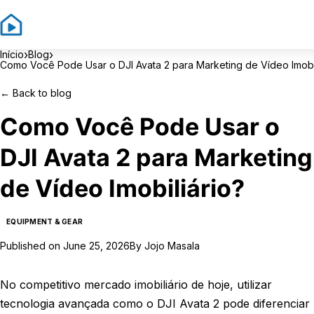
Sign In
S
›
›
Início
Blog
Como Você Pode Usar o DJI Avata 2 para Marketing de Vídeo Imobil
←
Back to blog
Como Você Pode Usar o
DJI Avata 2 para Marketing
de Vídeo Imobiliário?
EQUIPMENT & GEAR
Published on
June 25, 2026
By
Jojo Masala
No competitivo mercado imobiliário de hoje, utilizar
tecnologia avançada como o DJI Avata 2 pode diferenciar