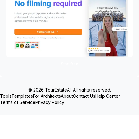
Start free
© 2026 TourEstateAI. All rights reserved.
Tools
Templates
For Architects
About
Contact Us
Help Center
Terms of Service
Privacy Policy