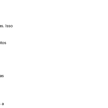
s. Isso
itos
mas
s a