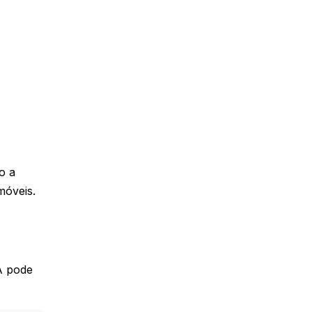
o a
móveis.
IA pode