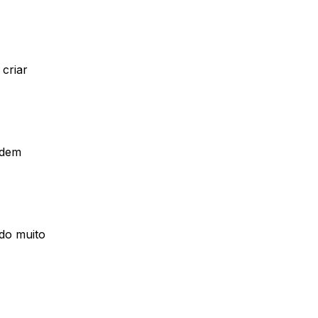
 criar
odem
ndo muito