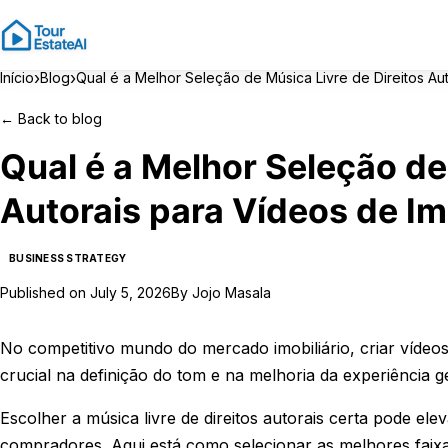
›
›
Início
Blog
Qual é a Melhor Seleção de Música Livre de Direitos Au
←
Back to blog
Qual é a Melhor Seleção de
Autorais para Vídeos de I
BUSINESS STRATEGY
Published on
July 5, 2026
By
Jojo Masala
No competitivo mundo do mercado imobiliário, criar vídeo
crucial na definição do tom e na melhoria da experiência ge
Escolher a música livre de direitos autorais certa pode el
compradores. Aqui está como selecionar as melhores faixa