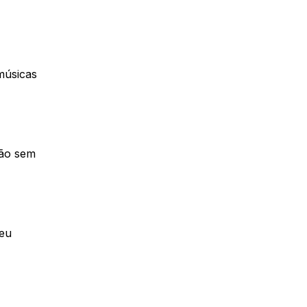
 músicas
ção sem
seu