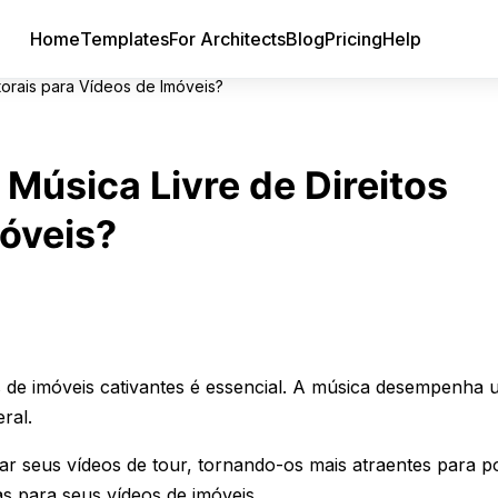
Home
Templates
For Architects
Blog
Pricing
Help
torais para Vídeos de Imóveis?
 Música Livre de Direitos
móveis?
s de imóveis cativantes é essencial. A música desempenha 
ral.
evar seus vídeos de tour, tornando-os mais atraentes para p
s para seus vídeos de imóveis.