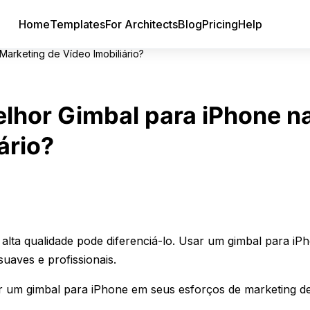
Home
Templates
For Architects
Blog
Pricing
Help
arketing de Vídeo Imobiliário?
lhor Gimbal para iPhone n
ário?
 alta qualidade pode diferenciá-lo. Usar um gimbal para iP
uaves e profissionais.
izar um gimbal para iPhone em seus esforços de marketing d