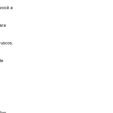
 você a
ara
ruscos.
te
ções