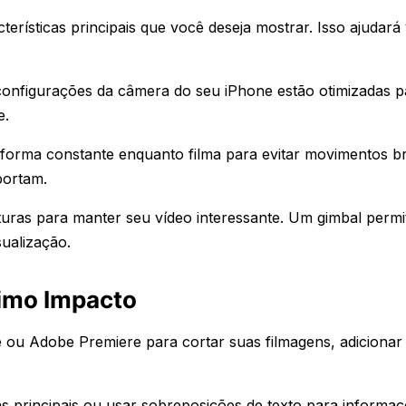
cterísticas principais que você deseja mostrar. Isso ajudará
s configurações da câmera do seu iPhone estão otimizadas p
e.
 forma constante enquanto filma para evitar movimentos b
portam.
lturas para manter seu vídeo interessante. Um gimbal permi
ualização.
imo Impacto
e ou Adobe Premiere para cortar suas filmagens, adicionar
as principais ou usar sobreposições de texto para informa