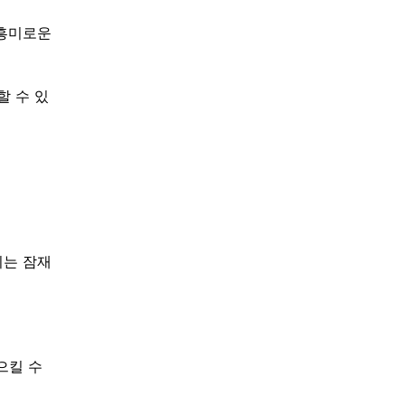
 흥미로운
 수 있
이는 잠재
으킬 수