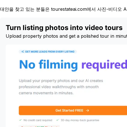
대안을 찾고 있는 분들은 tourestateai.com에서 사진-비디
Turn listing photos into video tours
Upload property photos and get a polished tour in minu