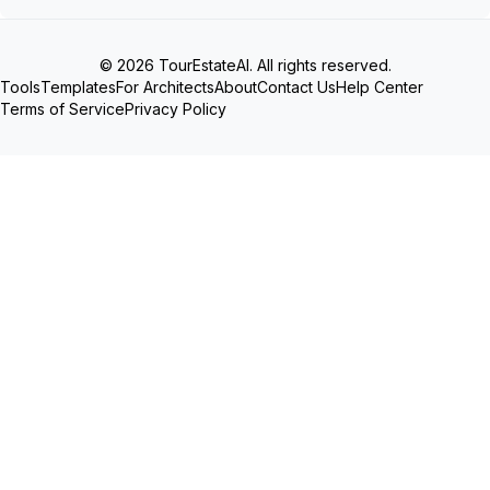
© 2026 TourEstateAI. All rights reserved.
Tools
Templates
For Architects
About
Contact Us
Help Center
Terms of Service
Privacy Policy