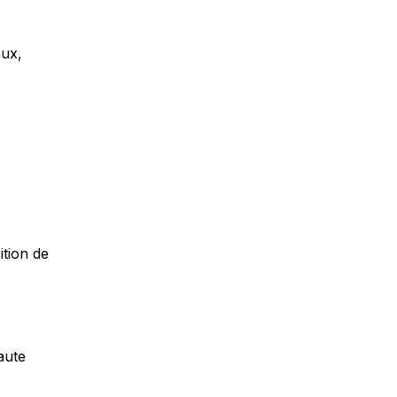
aux,
ition de
aute