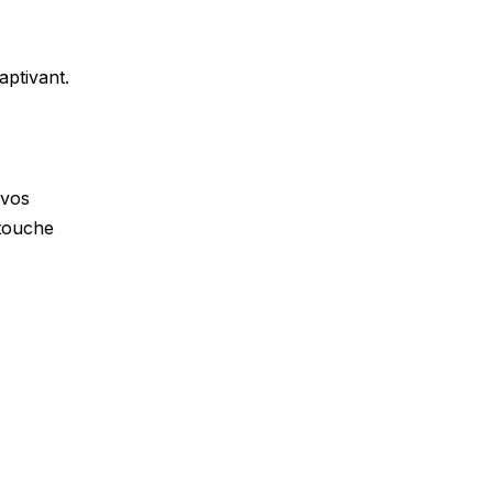
aptivant.
 vos
 touche