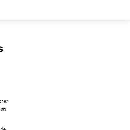
Sign In
Sign Up
s
orer
ais
 de