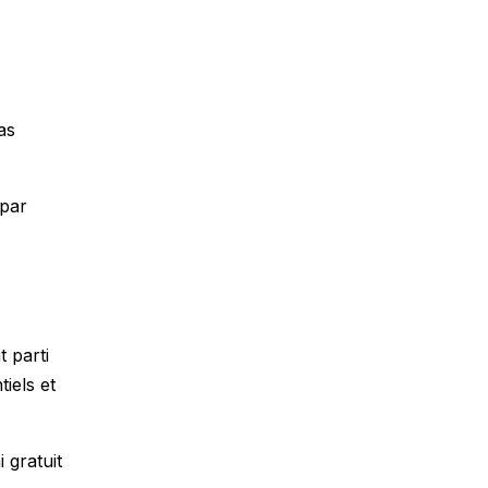
as
 par
 parti
iels et
 gratuit