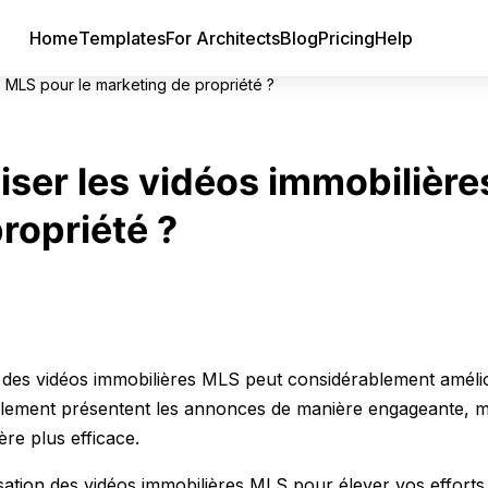
Home
Templates
For Architects
Blog
Pricing
Help
 MLS pour le marketing de propriété ?
ser les vidéos immobilière
ropriété ?
er des vidéos immobilières MLS peut considérablement améli
eulement présentent les annonces de manière engageante, m
ère plus efficace.
ation des vidéos immobilières MLS pour élever vos efforts