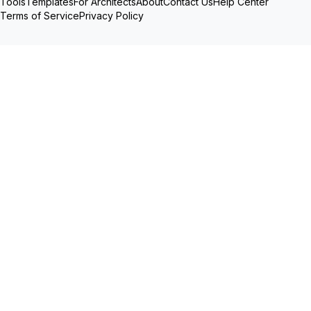
Tools
Templates
For Architects
About
Contact Us
Help Center
Terms of Service
Privacy Policy