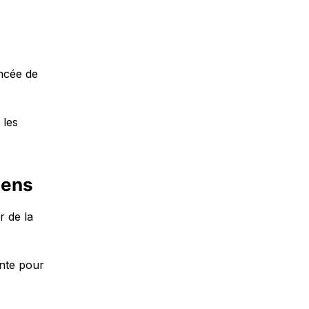
ncée de
 les
iens
r de la
ante pour