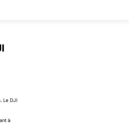
Sign In
Sign Up
I
s. Le DJI
ant à