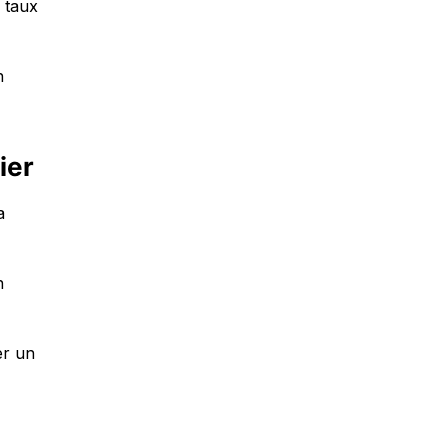
s taux
n
ier
a
n
er un