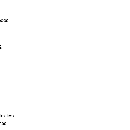
edes
s
fectivo
más