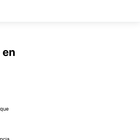
Sign In
Sign Up
 en
oque
ncia