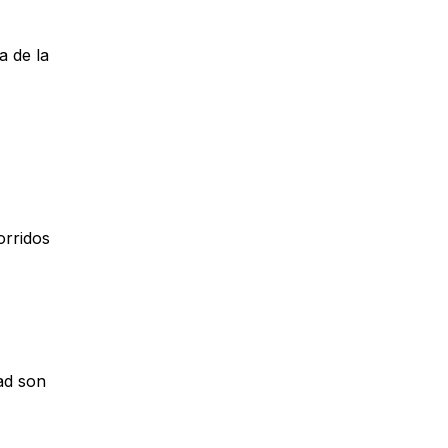
a de la
orridos
dad son