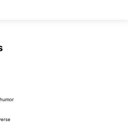
Sign In
Sign Up
s
l humor
verse