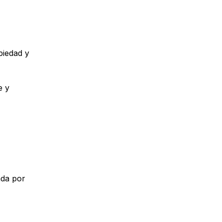
piedad y
e y
nda por