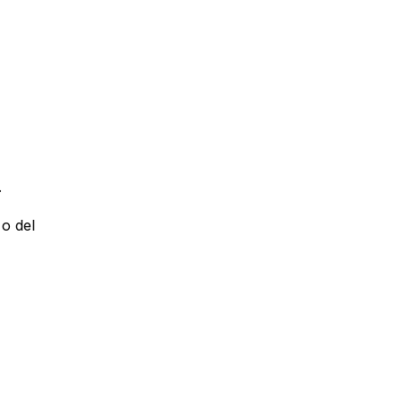
.
 o del