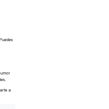
 Puedes
 humor
es.
arte a