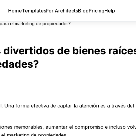
Home
Templates
For Architects
Blog
Pricing
Help
 para el marketing de propiedades?
divertidos de bienes raíce
iedades?
l. Una forma efectiva de captar la atención es a través de
esiones memorables, aumentar el compromiso e incluso vol
 el marketing de propiedades.