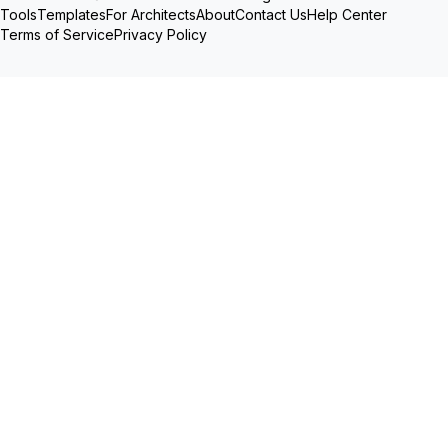
Tools
Templates
For Architects
About
Contact Us
Help Center
Terms of Service
Privacy Policy