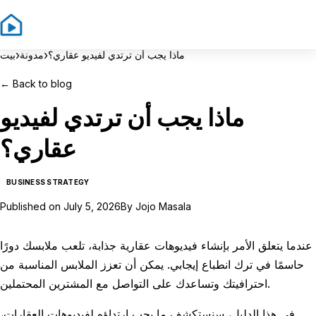
Sign In
Sign Up
›
›
ماذا يجب أن ترتدي لفيديو عقاري؟
مدونة
بيت
←
Back to blog
ماذا يجب أن ترتدي لفيديو
عقاري؟
BUSINESS STRATEGY
Published on
July 5, 2026
By
Jojo Masala
عندما يتعلق الأمر بإنشاء فيديوهات عقارية جذابة، تلعب ملابسك دورًا
حاسمًا في ترك انطباع إيجابي. يمكن أن تعزز الملابس المناسبة من
احترافيتك وتساعدك على التواصل مع المشترين المحتملين.
في هذا الدليل، سنستكشف ما يجب ارتداؤه لفيديوهات العقارات،