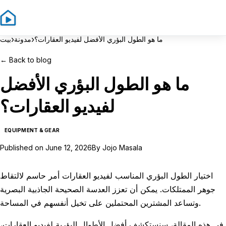
Sign In
Sign Up
›
›
ما هو الطول البؤري الأفضل لفيديو العقارات؟
مدونة
بيت
←
Back to blog
ما هو الطول البؤري الأفضل
لفيديو العقارات؟
EQUIPMENT & GEAR
Published on
June 12, 2026
By
Jojo Masala
اختيار الطول البؤري المناسب لفيديو العقارات أمر حاسم لالتقاط
جوهر الممتلكات. يمكن أن تعزز العدسة الصحيحة الجاذبية البصرية
وتساعد المشترين المحتملين على تخيل أنفسهم في المساحة.
في هذه المقالة، سنستكشف أفضل الأطوال البؤرية لفيديو العقارات،